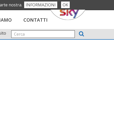
parte nostra.
INFORMAZIONI
OK
Seguici su:
G
SIAMO
CONTATTI
sito