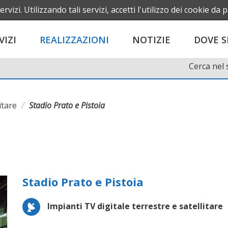
Iscriviti alla Newsletter
ervizi. Utilizzando tali servizi, accetti l'utilizzo dei cookie da 
ITA
EN
VIZI
REALIZZAZIONI
NOTIZIE
DOVE 
Cerca nel 
itare
Stadio Prato e Pistoia
Stadio Prato e Pistoia
Impianti TV digitale terrestre e satellitare