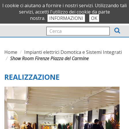
OFFICIAL PARTNER
I cookie ci aiutano a fornire i nostri servizi. Utilizzando tali
servizi, accetti l'utilizzo dei cookie da parte
nostra.
INFORMAZIONI
OK
Tog
nav
Home
Impianti elettrici Domotica e Sistemi Integrati
Show Room Firenze Piazza del Carmine
REALIZZAZIONE