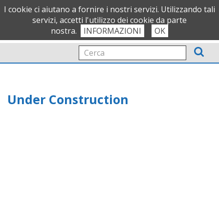
OFFICIAL PARTNER
I cookie ci aiutano a fornire i nostri servizi. Utilizzando tali
servizi, accetti l'utilizzo dei cookie da parte
nostra.
INFORMAZIONI
OK
Tog
nav
Under Construction